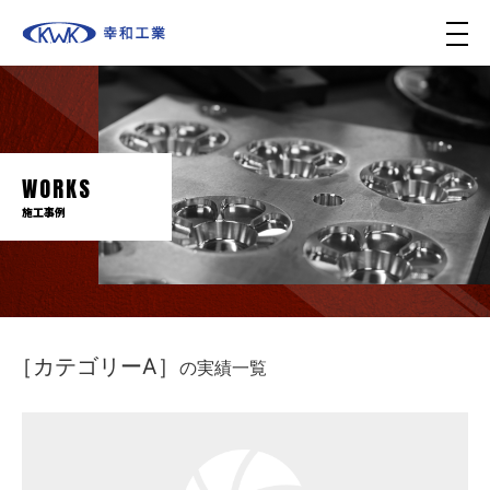
メ
ニ
ュ
ー
WORKS
施工事例
［カテゴリーA］
の実績一覧